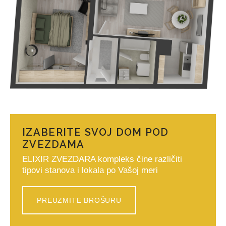
IZABERITE SVOJ DOM POD
ZVEZDAMA
ELIXIR ZVEZDARA kompleks čine različiti
tipovi stanova i lokala po Vašoj meri
PREUZMITE BROŠURU