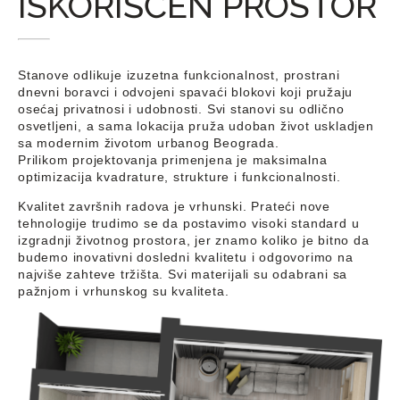
ISKORIŠĆEN PROSTOR
Stanove odlikuje izuzetna funkcionalnost, prostrani
dnevni boravci i odvojeni spavaći blokovi koji pružaju
osećaj privatnosi i udobnosti. Svi stanovi su odlično
osvetljeni, a sama lokacija pruža udoban život uskladjen
sa modernim životom urbanog Beograda.
Prilikom projektovanja primenjena je maksimalna
optimizacija kvadrature, strukture i funkcionalnosti.
Kvalitet završnih radova je vrhunski. Prateći nove
tehnologije trudimo se da postavimo visoki standard u
izgradnji životnog prostora, jer znamo koliko je bitno da
budemo inovativni dosledni kvalitetu i odgovorimo na
najviše zahteve tržišta. Svi materijali su odabrani sa
pažnjom i vrhunskog su kvaliteta.