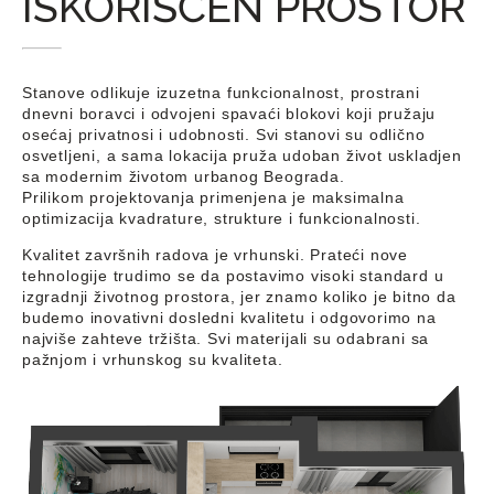
ISKORIŠĆEN PROSTOR
Stanove odlikuje izuzetna funkcionalnost, prostrani
dnevni boravci i odvojeni spavaći blokovi koji pružaju
osećaj privatnosi i udobnosti. Svi stanovi su odlično
osvetljeni, a sama lokacija pruža udoban život uskladjen
sa modernim životom urbanog Beograda.
Prilikom projektovanja primenjena je maksimalna
optimizacija kvadrature, strukture i funkcionalnosti.
Kvalitet završnih radova je vrhunski. Prateći nove
tehnologije trudimo se da postavimo visoki standard u
izgradnji životnog prostora, jer znamo koliko je bitno da
budemo inovativni dosledni kvalitetu i odgovorimo na
najviše zahteve tržišta. Svi materijali su odabrani sa
pažnjom i vrhunskog su kvaliteta.