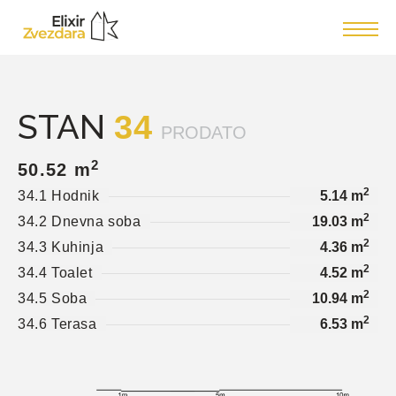
STAN
34
PRODATO
2
50.52 m
2
34.1 Hodnik
5.14 m
2
34.2 Dnevna soba
19.03 m
2
34.3 Kuhinja
4.36 m
2
34.4 Toalet
4.52 m
2
34.5 Soba
10.94 m
2
34.6 Terasa
6.53 m