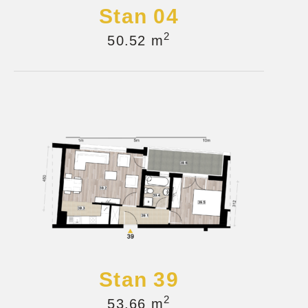
Stan 04
2
50.52 m
Stan 39
2
53.66 m