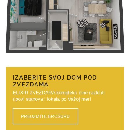
IZABERITE SVOJ DOM POD
ZVEZDAMA
ELIXIR ZVEZDARA kompleks čine različiti
tipovi stanova i lokala po Vašoj meri
PREUZMITE BROŠURU