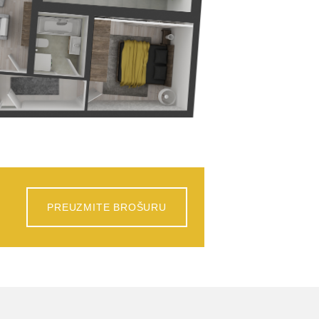
PREUZMITE BROŠURU