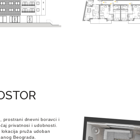
ROSTOR
, prostrani dnevni boravci i
ćaj privatnosi i udobnosti.
a lokacija pruža udoban
rbanog Beograda.