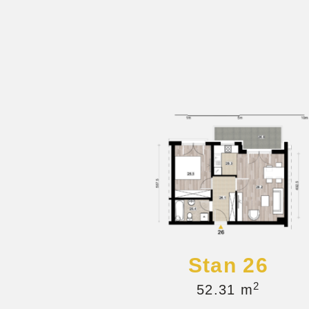
Stan 26
2
52.31 m