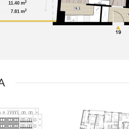
2
11.40 m
2
7.81 m
A