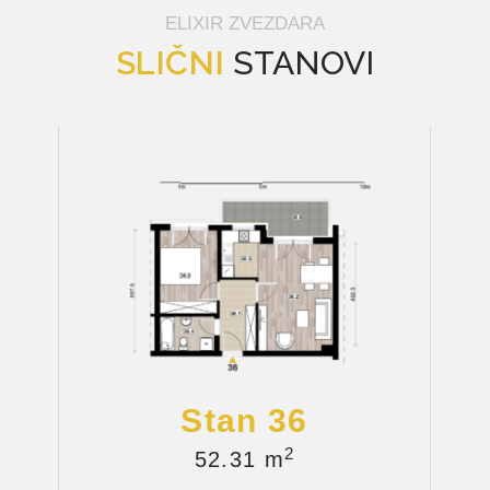
ELIXIR ZVEZDARA
SLIČNI
STANOVI
Stan 36
2
52.31 m