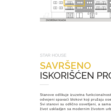
STAR HOUSE
SAVRŠENO
ISKORIŠĆEN P
Stanove odlikuje izuzetna funkcionalnost
odvojeni spavaći blokovi koji pružaju ose
Svi stanovi su odlično osvetljeni, a sam
život uskladjen sa modernim životom u