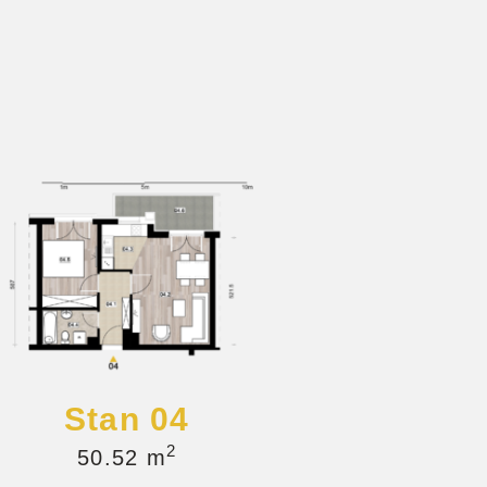
Stan 04
2
50.52 m