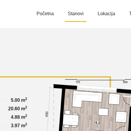
Početna
Stanovi
Lokacija
2
5.00 m
2
20.60 m
2
4.88 m
2
3.97 m