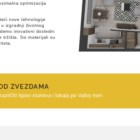
ksimalna optimizacija
teći nove tehnologije
u izgradnji životnog
udemo inovativni dosledni
tržišta. Svi materijali su
iteta.
POD ZVEZDAMA
ičiti tipovi stanova i lokala po Vašoj meri