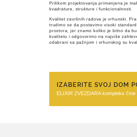
Prilikom projektovanja primenjena je ma
kvadrature, strukture i funkcionalnosti.
Kvalitet završnih radova je vrhunski. Pra
trudimo se da postavimo visoki standard 
prostora, jer znamo koliko je bitno da b
kvalitetu i odgovorimo na najviše zahteve 
odabrani sa pažnjom i vrhunskog su kval
IZABERITE SVOJ DOM 
ELIXIR ZVEZDARA kompleks čine razl