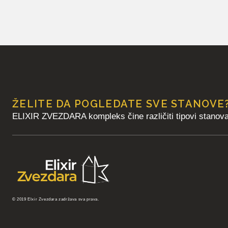
ŽELITE DA POGLEDATE SVE STANOVE
ELIXIR ZVEZDARA kompleks čine različiti tipovi stanova 
© 2019 Elxir Zvezdara zadržava sva prava.