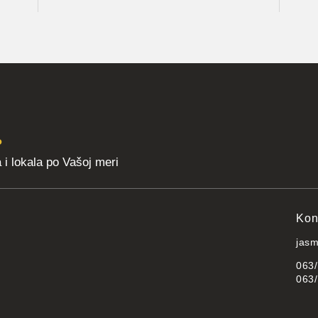
?
i lokala po Vašoj meri
Kont
jasm
063
063